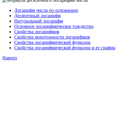
Логарифм числа по основанию
Десятичный логарифм
Натуральный логарифм
Основное логарифмическое тождество
Свойства логарифмов
Свойства монотонности логарифмов
Свойства логарифмической функции
Свойства логарифмической функции и ее график
Наверх