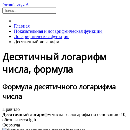
formula-xyz
A
Главная
Показательная и логарифмическая функции
Логарифмическая функция
Десятичный логарифм
Десятичный логарифм
числа, формула
Формула десятичного логарифма
числа
Правило
Десятичный логарифм
числа
b
- логарифм по основанию
10
,
обозначается
lg b
.
Формула