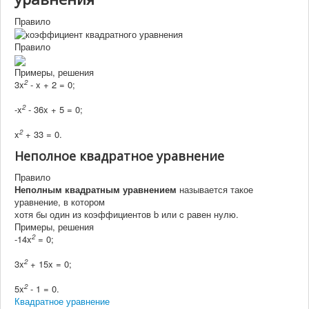
Правило
Правило
Примеры, решения
2
3x
- x + 2 = 0;
2
-x
- 36x + 5 = 0;
2
x
+ 33 = 0.
Неполное квадратное уравнение
Правило
Неполным квадратным уравнением
называется такое
уравнение, в котором
хотя бы один из коэффициентов
b
или
c
равен нулю.
Примеры, решения
2
-14x
= 0;
2
3x
+ 15x = 0;
2
5x
- 1 = 0.
Квадратное уравнение