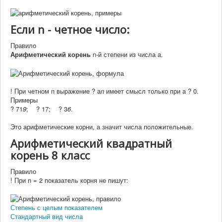
Если n - четное число:
Правило
Арифметический корень
n-й степени из числа a.
!
При четном n выражение
? a
n
имеет смысл только при a ? 0.
Примеры
? 71
9
;
? 17
;
? 3
6
.
Это арифметические корни, а значит числа положительные.
Арифметический квадратный
корень 8 класс
Правило
!
При n = 2 показатель корня не пишут:
Степень с целым показателем
Стандартный вид числа