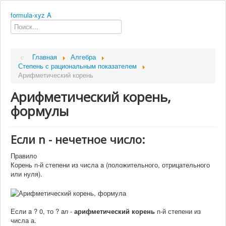
formula-xyz
A
Главная
Алгебра
Степень с рациональным показателем
Арифметический корень
Арифметический корень,
формулы
Если n - нечетное число:
Правило
Корень n-й степени из числа a (положительного, отрицательного
или нуля).
Если a ? 0, то
? a
n
-
арифметический корень
n-й степени из
числа а.