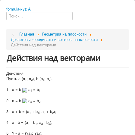
formula-xyz
A
Главная
Геометрия на плоскости
Декартовы координаты и векторы на плоскости
Действия над векторами
Действия над векторами
Действия
Пусть
a
(a
; a
),
b
(b
; b
)
.
1
2
1
2
1.
a
=
b
a
= b
;
1
1
2.
a
=
b
a
= b
;
2
2
3.
a
+
b
= (a
+ b
; a
+ b
);
1
1
2
2
4.
a
-
b
= (a
- b
; a
- b
);
1
1
2
2
5. ? •
a
= (?a
; ?a
);
1
2