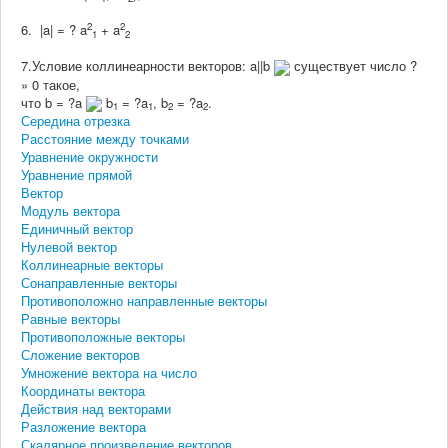
2
2
6. |
a
| =
? a
+ a
1
2
7.Условие коллинеарности векторов:
a
||
b
существует число ?
» 0 такое,
что
b
= ?
a
b
= ?a
, b
= ?a
.
1
1
2
2
Середина отрезка
Расстояние между точками
Уравнение окружности
Уравнение прямой
Вектор
Модуль вектора
Единичный вектор
Нулевой вектор
Коллинеарные векторы
Сонаправленные векторы
Противоположно направленные векторы
Равные векторы
Противоположные векторы
Сложение векторов
Умножение вектора на число
Координаты вектора
Действия над векторами
Разложение вектора
Скалярное произведение векторов