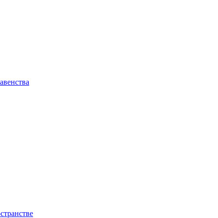
авенства
странстве