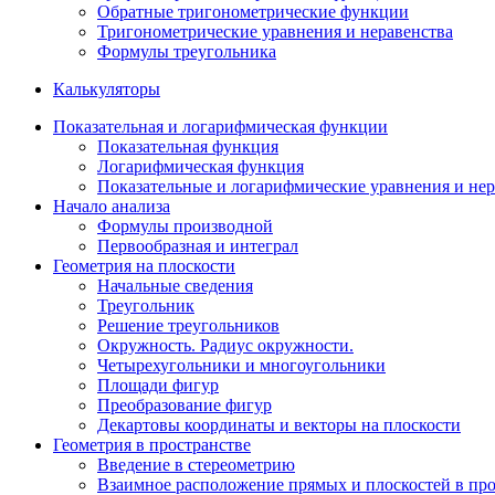
Обратные тригонометрические функции
Тригонометрические уравнения и неравенства
Формулы треугольника
Калькуляторы
Показательная и логарифмическая функции
Показательная функция
Логарифмическая функция
Показательные и логарифмические уравнения и нер
Начало анализа
Формулы производной
Первообразная и интеграл
Геометрия на плоскости
Начальные сведения
Треугольник
Решение треугольников
Окружность. Радиус окружности.
Четырехугольники и многоугольники
Площади фигур
Преобразование фигур
Декартовы координаты и векторы на плоскости
Геометрия в пространстве
Введение в стереометрию
Взаимное расположение прямых и плоскостей в про