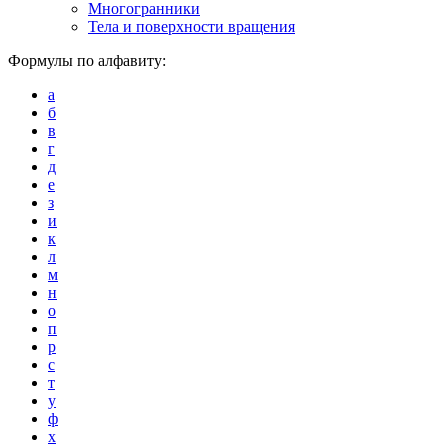
Многогранники
Тела и поверхности вращения
Формулы по алфавиту:
а
б
в
г
д
е
з
и
к
л
м
н
о
п
р
с
т
у
ф
х