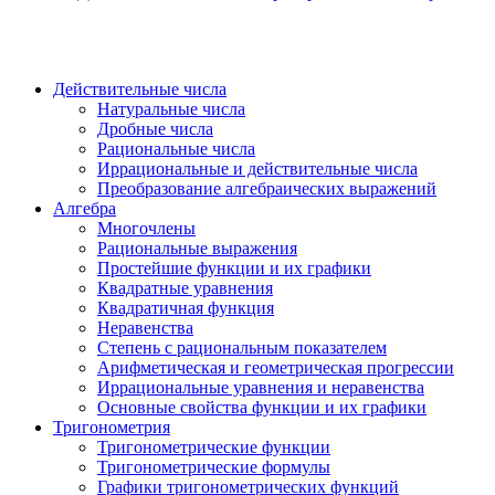
Действительные числа
Натуральные числа
Дробные числа
Рациональные числа
Иррациональные и действительные числа
Преобразование алгебраических выражений
Алгебра
Многочлены
Рациональные выражения
Простейшие функции и их графики
Квадратные уравнения
Квадратичная функция
Неравенства
Степень с рациональным показателем
Арифметическая и геометрическая прогрессии
Иррациональные уравнения и неравенства
Основные свойства функции и их графики
Тригонометрия
Тригонометрические функции
Тригонометрические формулы
Графики тригонометрических функций