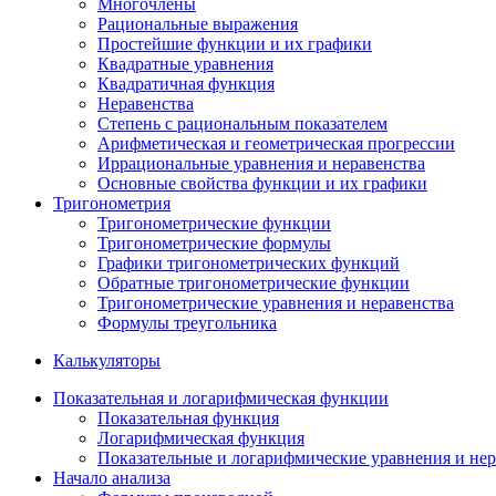
Многочлены
Рациональные выражения
Простейшие функции и их графики
Квадратные уравнения
Квадратичная функция
Неравенства
Степень с рациональным показателем
Арифметическая и геометрическая прогрессии
Иррациональные уравнения и неравенства
Основные свойства функции и их графики
Тригонометрия
Тригонометрические функции
Тригонометрические формулы
Графики тригонометрических функций
Обратные тригонометрические функции
Тригонометрические уравнения и неравенства
Формулы треугольника
Калькуляторы
Показательная и логарифмическая функции
Показательная функция
Логарифмическая функция
Показательные и логарифмические уравнения и нер
Начало анализа