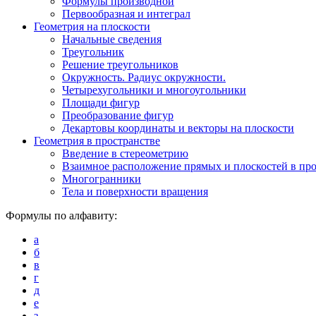
Формулы производной
Первообразная и интеграл
Геометрия на плоскости
Начальные сведения
Треугольник
Решение треугольников
Окружность. Радиус окружности.
Четырехугольники и многоугольники
Площади фигур
Преобразование фигур
Декартовы координаты и векторы на плоскости
Геометрия в пространстве
Введение в стереометрию
Взаимное расположение прямых и плоскостей в про
Многогранники
Тела и поверхности вращения
Формулы по алфавиту:
а
б
в
г
д
е
з