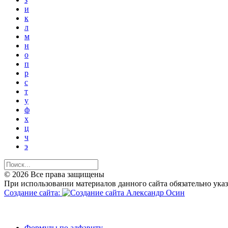
и
к
л
м
н
о
п
р
с
т
у
ф
х
ц
ч
э
© 2026 Все права защищены
При использовании материалов данного сайта обязательно ука
Создание сайта:
Формулы по алфавиту