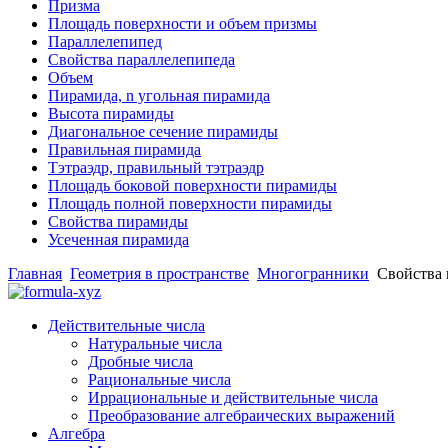
Призма
Площадь поверхности и объем призмы
Параллелепипед
Свойства параллелепипеда
Объем
Пирамида, n угольная пирамида
Высота пирамиды
Диагональное сечение пирамиды
Правильная пирамида
Тэтраэдр, правильный тэтраэдр
Площадь боковой поверхности пирамиды
Площадь полной поверхности пирамиды
Свойства пирамиды
Усеченная пирамида
Главная
Геометрия в пространстве
Многогранники
Свойства 
Действительные числа
Натуральные числа
Дробные числа
Рациональные числа
Иррациональные и действительные числа
Преобразование алгебраических выражений
Алгебра