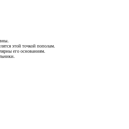
вны.
елятся этой точкой пополам.
лярны его основаниям.
льники.