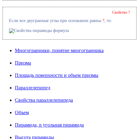
Свойство 7
Если все двугранные углы при основании равны
?
, то:
Многогранники, понятие многогранника
Призма
Площадь поверхности и объем призмы
Параллелепипед
Свойства параллелепипеда
Объем
Пирамида, n угольная пирамида
Высота пирамиды