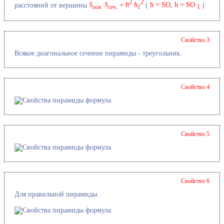
2
2
расстояний от вершины
S
S
=
h
h
(
h = SO, h = SO
)
осн.
сеч.
1
1
Свойство 3
Всякое диагональное сечение пирамиды - треугольник.
Свойство 4
Свойство 5
Свойство 6
Для правильной пирамиды.