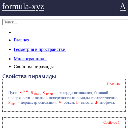
formula-xyz
A
Главная
Геометрия в пространстве
Многогранники
Свойства пирамиды
Свойства пирамиды
Правило
осн.
Пусть
S
, S
, S
- площади основания, боковой
бок.
полн.
поверхности и полной поверхности пирамиды соответственно;
P
- периметр основания;
V
- объем;
h
- высота;
d
- апофема.
осн.
Свойство 1