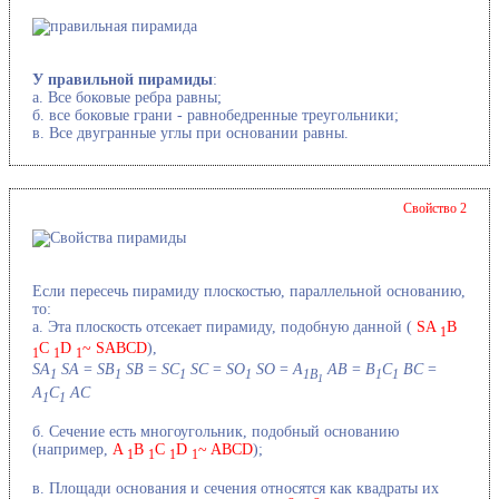
У правильной пирамиды
:
a. Все боковые ребра равны;
б. все боковые грани - равнобедренные треугольники;
в. Все двугранные углы при основании равны.
Свойство 2
Если пересечь пирамиду плоскостью, параллельной основанию,
то:
a. Эта плоскость отсекает пирамиду, подобную данной (
SA
B
1
C
D
~ SABCD
),
1
1
1
SA
SA
=
SB
SB
=
SC
SC
=
SO
SO
=
A
AB
=
B
C
BC
=
1
1
1
1
1B
1
1
1
A
C
AC
1
1
б. Сечение есть многоугольник, подобный основанию
(например,
A
B
C
D
~ ABCD
);
1
1
1
1
в. Площади основания и сечения относятся как квадраты их