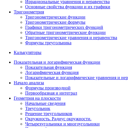
Иррациональные уравнения и неравенства
Основные свойства функции и их графики
Тригонометрия
Тригонометрические функции
Тригонометрические формулы
Графики тригонометрических функций
Обратные тригонометрические функции
Тригонометрические уравнения и неравенства
Формулы треугольника
Калькуляторы
Показательная и логарифмическая функции
Показательная функция
Логарифмическая функция
Показательные и логарифмические уравнения и нер
Начало анализа
Формулы производной
Первообразная и интеграл
Геометрия на плоскости
Начальные сведения
Треугольник
Решение треугольников
Окружность. Радиус окружности.
Четырехугольники и многоугольники