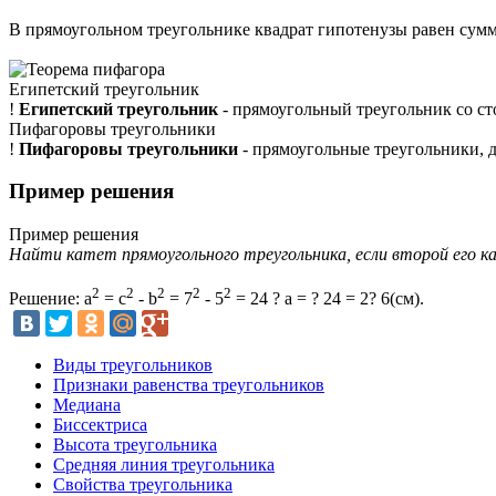
В прямоугольном треугольнике квадрат гипотенузы равен сумм
Египетский треугольник
!
Египетский треугольник
- прямоугольный треугольник со сто
Пифагоровы треугольники
!
Пифагоровы треугольники
- прямоугольные треугольники, дл
Пример решения
Пример решения
Найти катет прямоугольного треугольника, если второй его ка
2
2
2
2
2
Решение: a
= c
- b
= 7
- 5
= 24
?
a =
? 24
= 2
? 6
(см).
Виды треугольников
Признаки равенства треугольников
Медиана
Биссектриса
Высота треугольника
Средняя линия треугольника
Свойства треугольника