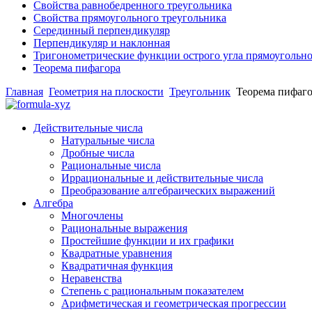
Свойства равнобедренного треугольника
Свойства прямоугольного треугольника
Серединный перпендикуляр
Перпендикуляр и наклонная
Тригонометрические функции острого угла прямоугольно
Теорема пифагора
Главная
Геометрия на плоскости
Треугольник
Теорема пифаг
Действительные числа
Натуральные числа
Дробные числа
Рациональные числа
Иррациональные и действительные числа
Преобразование алгебраических выражений
Алгебра
Многочлены
Рациональные выражения
Простейшие функции и их графики
Квадратные уравнения
Квадратичная функция
Неравенства
Степень с рациональным показателем
Арифметическая и геометрическая прогрессии