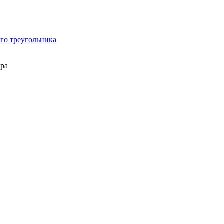
го треугольника
ора