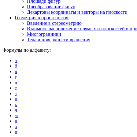
Площади фигур
Преобразование фигур
Декартовы координаты и векторы на плоскости
Геометрия в пространстве
Введение в стереометрию
Взаимное расположение прямых и плоскостей в про
Многогранники
Тела и поверхности вращения
Формулы по алфавиту:
а
б
в
г
д
е
з
и
к
л
м
н
о
п