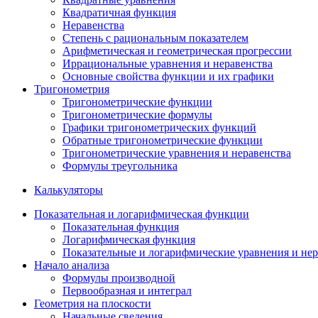
Квадратичная функция
Неравенства
Степень с рациональным показателем
Арифметическая и геометрическая прогрессии
Иррациональные уравнения и неравенства
Основные свойства функции и их графики
Тригонометрия
Тригонометрические функции
Тригонометрические формулы
Графики тригонометрических функций
Обратные тригонометрические функции
Тригонометрические уравнения и неравенства
Формулы треугольника
Калькуляторы
Показательная и логарифмическая функции
Показательная функция
Логарифмическая функция
Показательные и логарифмические уравнения и нер
Начало анализа
Формулы производной
Первообразная и интеграл
Геометрия на плоскости
Начальные сведения