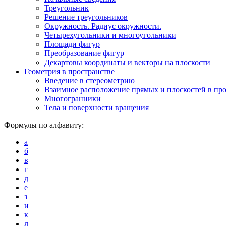
Треугольник
Решение треугольников
Окружность. Радиус окружности.
Четырехугольники и многоугольники
Площади фигур
Преобразование фигур
Декартовы координаты и векторы на плоскости
Геометрия в пространстве
Введение в стереометрию
Взаимное расположение прямых и плоскостей в про
Многогранники
Тела и поверхности вращения
Формулы по алфавиту:
а
б
в
г
д
е
з
и
к
л