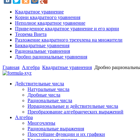
Квадратное уравнение
Корни квадратного уравнения
Неполное квадратное уравнение
Приведенное квадратное уравнение и его корни
Теорема Виета
Разложение квадратного трехчлена на множители
Биквадратные уравнения
Рациональные уравнения
Дробно рациональные уравнения
Главная
Алгебра
Квадратные уравнения
Дробно рациональны
Действительные числа
Натуральные числа
Дробные числа
Рациональные числа
Иррациональные и действительные числа
Преобразование алгебраических выражений
Алгебра
Многочлены
Рациональные выражения
Простейшие функции и их графики
Квадратные уравнения