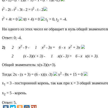
2
2
2
t
- 2t - t
- 3t - 2 = t
- t - 2
2
t
+ 4t = 0
t(t + 4) = 0
t
= 0, t
= -4.
1
2
Ни одного из этих чисел не обращает в нуль общий знаменатель
Ответ: 0; -4.
2
2
2
2)
2
x
- 9
-
1
x
- 3x
=
6 - x
x
+ 3x
2
(x - 3)(x + 3)
-
1
x(x - 3)
=
6 - x
x(x + 3)
.
Общий знаменатель: x(x-3)(x+3).
2
Тогда: 2x - (x + 3) = (6 - x)(x -3)
x
- 8x + 15 = 0
x
= 3 - посторонний корень, так как при x = 3 общий знаменатель 
1
x
= 5 - корень.
2
Ответ: 5.