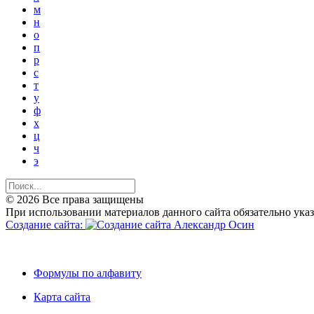
м
н
о
п
р
с
т
у
ф
х
ц
ч
э
© 2026 Все права защищены
При использовании материалов данного сайта обязательно ука
Создание сайта:
Формулы по алфавиту
Карта сайта