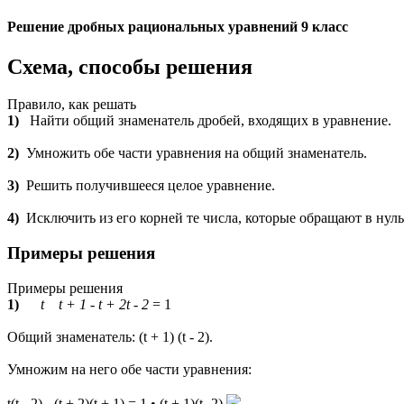
Решение дробных рациональных уравнений 9 класс
Схема, способы решения
Правило, как решать
1)
Найти общий знаменатель дробей, входящих в уравнение.
2)
Умножить обе части уравнения на общий знаменатель.
3)
Решить получившееся целое уравнение.
4)
Исключить из его корней те числа, которые обращают в нуль
Примеры решения
Примеры решения
1)
t
t + 1
-
t + 2
t - 2
= 1
Общий знаменатель: (t + 1) (t - 2).
Умножим на него обе части уравнения:
t(t - 2) - (t + 2)(t + 1) = 1 • (t + 1)(t -2)