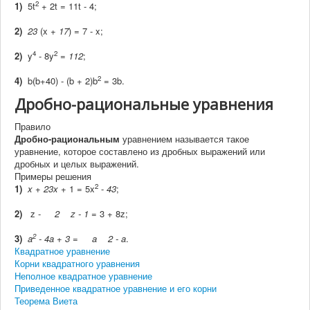
2
1)
5t
+ 2t = 11t - 4;
2)
2
3
(x +
1
7
) = 7 - x;
4
2
2)
y
- 8y
=
1
12
;
2
4)
b(b+40) - (b + 2)b
= 3b.
Дробно-рациональные уравнения
Правило
Дробно-рациональным
уравнением называется такое
уравнение, которое составлено из дробных выражений или
дробных и целых выражений.
Примеры решения
2
1)
x + 2
3x
+ 1 = 5x
-
4
3
;
2)
z -
2
z - 1
= 3 + 8z;
2
3)
a
- 4
a + 3
=
a
2 - a
.
Квадратное уравнение
Корни квадратного уравнения
Неполное квадратное уравнение
Приведенное квадратное уравнение и его корни
Теорема Виета