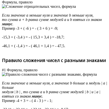
Формула, правило
Если значение
а
меньше нуля и значение
b
меньше нуля,
то сумма
a + b
равна сумме модулей
a
и
b
взятых со знаком
минус
.
Пример
-3 + ( -6 ) = - ( 3 + 6 ) = -9;
-15,3 + ( -3,4 ) = - ( 15,3 + 3,4 ) = -18,7;
-46,1 + ( -1,4 ) = - ( 46,1 + 1,4 ) = - 47,5.
Правило сложения чисел с разными знаками
#1 Формула, правило
Если значение
a
меньше нуля, а значение
b
больше и модуль
| a |
больше
модуля
| b |
, то сумма
a
и
b
равна сумме модулей
| b |
и
| a |
взятых со знаком
минус
.
Пример
-4 + 3 = - ( 4 - 3 ) = - 1;