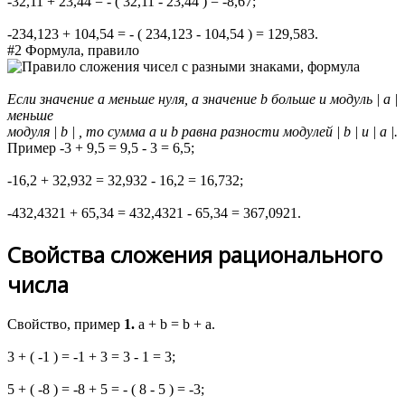
-32,11 + 23,44 = - ( 32,11 - 23,44 ) = -8,67;
-234,123 + 104,54 = - ( 234,123 - 104,54 ) = 129,583.
#2 Формула, правило
Если значение
a
меньше нуля, а значение
b
больше и модуль
| a |
меньше
модуля
| b |
, то сумма
a
и
b
равна разности модулей
| b |
и
| a |
.
Пример
-3 + 9,5 = 9,5 - 3 = 6,5;
-16,2 + 32,932 = 32,932 - 16,2 = 16,732;
-432,4321 + 65,34 = 432,4321 - 65,34 = 367,0921.
Свойства сложения рационального
числа
Свойство, пример
1.
a + b = b + a
.
3 + ( -1 ) = -1 + 3 = 3 - 1 = 3;
5 + ( -8 ) = -8 + 5 = - ( 8 - 5 ) = -3;