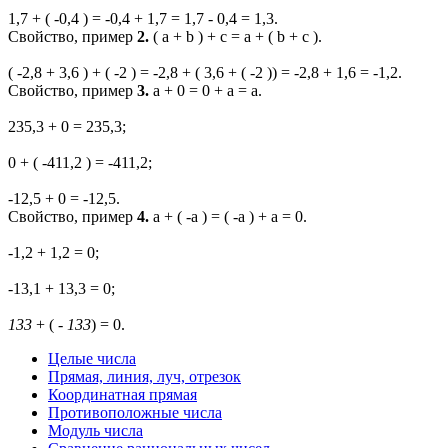
1,7 + ( -0,4 ) = -0,4 + 1,7 = 1,7 - 0,4 = 1,3.
Свойство, пример
2.
( a + b ) + c = a + ( b + c )
.
( -2,8 + 3,6 ) + ( -2 ) = -2,8 + ( 3,6 + ( -2 )) = -2,8 + 1,6 = -1,2.
Свойство, пример
3.
a + 0 = 0 + a = a
.
235,3 + 0 = 235,3;
0 + ( -411,2 ) = -411,2;
-12,5 + 0 = -12,5.
Свойство, пример
4.
a + ( -a ) = ( -a ) + a = 0
.
-1,2 + 1,2 = 0;
-13,1 + 13,3 = 0;
13
3
+ ( -
13
3
) = 0.
Целые числа
Прямая, линия, луч, отрезок
Координатная прямая
Противоположные числа
Модуль числа