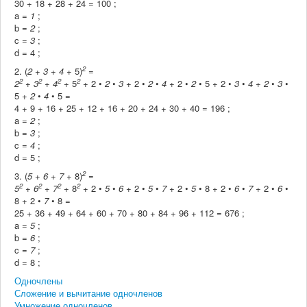
30 + 18 + 28 + 24 = 100 ;
a =
1
;
b =
2
;
c =
3
;
d = 4 ;
2
2.
(
2
+
3
+
4
+ 5)
=
2
2
2
2
2
+
3
+
4
+ 5
+ 2 •
2
•
3
+ 2 •
2
•
4
+ 2 •
2
• 5 + 2 •
3
•
4
+
2
•
3
•
5 +
2
•
4
• 5 =
4 + 9 + 16 + 25 + 12 + 16 + 20 + 24 + 30 + 40 = 196 ;
a =
2
;
b =
3
;
c =
4
;
d = 5 ;
2
3.
(
5
+
6
+
7
+ 8)
=
2
2
2
2
5
+
6
+
7
+ 8
+ 2 •
5
•
6
+ 2 •
5
•
7
+ 2 •
5
• 8 + 2 •
6
•
7
+ 2 •
6
•
8 + 2 •
7
• 8 =
25 + 36 + 49 + 64 + 60 + 70 + 80 + 84 + 96 + 112 = 676 ;
a =
5
;
b =
6
;
c =
7
;
d = 8 ;
Одночлены
Сложение и вычитание одночленов
Умножение одночленов