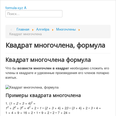
formula-xyz
A
Главная
Алгебра
Многочлены
Квадрат многочлена
Квадрат многочлена, формула
Квадрат многочлена формула
Что бы
возвести многочлен в квадрат
необходимо сложить его
члены в квадрате и удвоенные произведения его членов попарно
взятых.
Примеры квадрата многочлена
2
1.
(
1
+
2
+
3
+ 4)
=
2
2
2
2
1
+
2
+
3
+ 4
+ 2 •
1
• (
2
+
3
+ 4) + 2
3
• (
3
+ 4) + 2 •
3
• 4 =
1 + 4 + 9 + 16 + 2 • 1 • 9 + 2 • 2 • 7 + 24 =