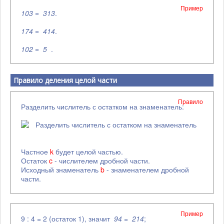
Пример
10
3
=
3
1
3
.
17
4
=
4
1
4
.
10
2
=
5
.
Правило деления целой части
Правило
Разделить числитель с остатком на знаменатель:
Частное
k
будет целой частью.
Остаток
c
- числителем дробной части.
Исходный знаменатель
b
- знаменателем дробной
части.
Пример
9 : 4 = 2 (остаток 1), значит
9
4
=
2
1
4
;